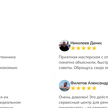
Николаев Денис
 техника
Приятная мастерская с о
понятно объяснили, быст
знакомым.
советы. Обращусь сюда оп
Филатов Александ
я их
Очень доволен! Это дейс
в идеальном
сервисный центр для рем
акомым.
понравилось - от первог