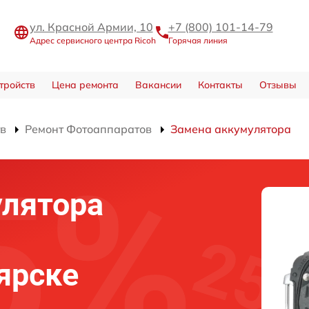
ул. Красной Армии, 10
+7 (800) 101-14-79
Адрес сервисного центра Ricoh
Горячая линия
тройств
Цена ремонта
Вакансии
Контакты
Отзывы
тв
Ремонт Фотоаппаратов
Замена аккумулятора
улятора
ярске