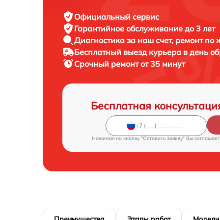
Официальный сервис
Гарантийное обслуживание
до 3 лет
Диагностика за наш счет,
ремонт по
Бесплатный выезд курьера
в день о
Срочный ремонт
от 35 минут
Бесплатная консультаци
Нажимая на кнопку "Оставить заявку" Вы соглашает
Преимущества
Этапы работ
Модели