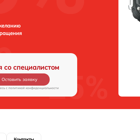
 желанию
бращения
я со специалистом
Оставить заявку
есь c
политикой конфиденциальности
Контакты