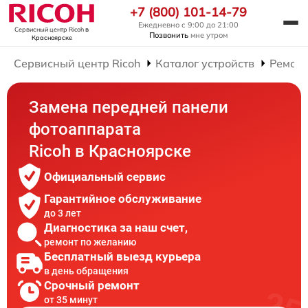
+7 (800) 101-14-79
Ежедневно с 9:00 до 21:00
Сервисный центр Ricoh
в
Позвонить
мне утром
Красноярске
Сервисный центр Ricoh
Каталог устройств
Ремонт
Замена передней панели
фотоаппарата
Ricoh в Красноярске
Официальный сервис
Гарантийное обслуживание
до 3 лет
Диагностика за наш счет,
ремонт по желанию
Бесплатный выезд курьера
в день обращения
Срочный ремонт
от 35 минут