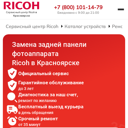
+7 (800) 101-14-79
Ежедневно с 9:00 до 21:00
Сервисный центр Ricoh
в
Красноярске
Сервисный центр Ricoh
Каталог устройств
Ремонт
Замена задней панели
фотоаппарата
Ricoh в Красноярске
Официальный сервис
Гарантийное обслуживание
до 3 лет
Диагностика за наш счет,
ремонт по желанию
Бесплатный выезд курьера
в день обращения
Срочный ремонт
от 35 минут