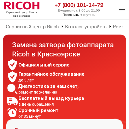
+7 (800) 101-14-79
Ежедневно с 9:00 до 21:00
Сервисный центр Ricoh
в
Позвонить
мне утром
Красноярске
Сервисный центр Ricoh
Каталог устройств
Ремонт
Замена затвора фотоаппарата
Ricoh в Красноярске
Официальный сервис
Гарантийное обслуживание
до 3 лет
Диагностика за наш счет,
ремонт по желанию
Бесплатный выезд курьера
в день обращения
Срочный ремонт
от 35 минут