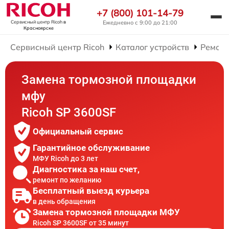
+7 (800) 101-14-79
Ежедневно с 9:00 до 21:00
Сервисный центр Ricoh
в
Красноярске
Сервисный центр Ricoh
Каталог устройств
Ремон
Замена тормозной площадки
мфу
Ricoh SP 3600SF
Официальный сервис
Гарантийное обслуживание
МФУ Ricoh до 3 лет
Диагностика за наш счет,
ремонт по желанию
Бесплатный выезд курьера
в день обращения
Замена тормозной площадки МФУ
Ricoh SP 3600SF от 35 минут