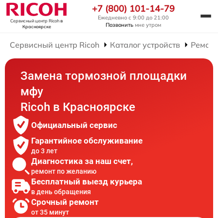
+7 (800) 101-14-79
Ежедневно с 9:00 до 21:00
Сервисный центр Ricoh
в
Позвонить
мне утром
Красноярске
Сервисный центр Ricoh
Каталог устройств
Ремон
Замена тормозной площадки
мфу
Ricoh в Красноярске
Официальный сервис
Гарантийное обслуживание
до 3 лет
Диагностика за наш счет,
ремонт по желанию
Бесплатный выезд курьера
в день обращения
Срочный ремонт
от 35 минут