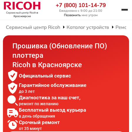
+7 (800) 101-14-79
Ежедневно с 9:00 до 21:00
Сервисный центр Ricoh
в
Позвонить
мне утром
Красноярске
Сервисный центр Ricoh
Каталог устройств
Ремонт
Прошивка (Обновление ПО)
плоттера
Ricoh в Красноярске
Официальный сервис
Гарантийное обслуживание
до 3 лет
Диагностика за наш счет,
ремонт по желанию
Бесплатный выезд курьера
в день обращения
Срочный ремонт
от 35 минут