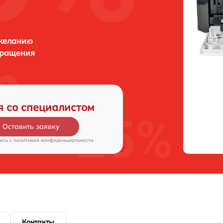
 желанию
бращения
я со специалистом
Оставить заявку
есь c
политикой конфиденциальности
Контакты