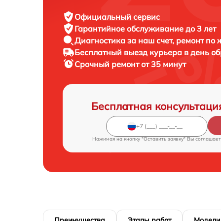
Официальный сервис
Гарантийное обслуживание
до 3 лет
Диагностика за наш счет,
ремонт по
Бесплатный выезд курьера
в день о
Срочный ремонт
от 35 минут
Бесплатная консультаци
Нажимая на кнопку "Оставить заявку" Вы соглашает
Преимущества
Этапы работ
Модели