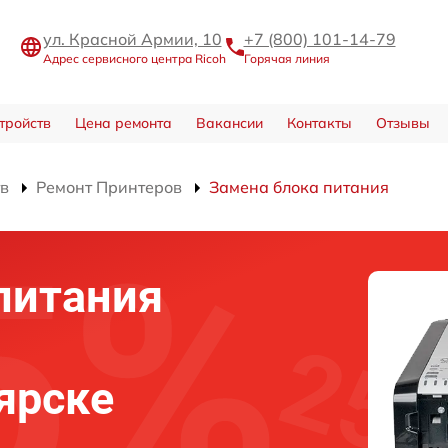
ул. Красной Армии, 10
+7 (800) 101-14-79
Адрес сервисного центра Ricoh
Горячая линия
тройств
Цена ремонта
Вакансии
Контакты
Отзывы
тв
Ремонт Принтеров
Замена блока питания
питания
ярске