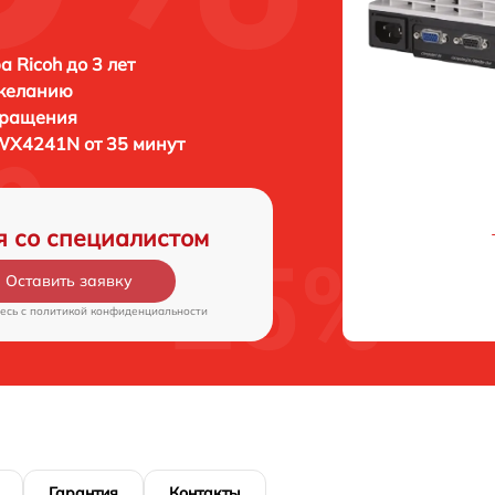
а Ricoh до 3 лет
 желанию
бращения
 WX4241N от 35 минут
я со специалистом
Оставить заявку
есь c
политикой конфиденциальности
Гарантия
Контакты