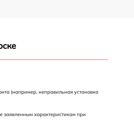
рске
онта (например, неправильная установка
ие заявленным характеристикам при