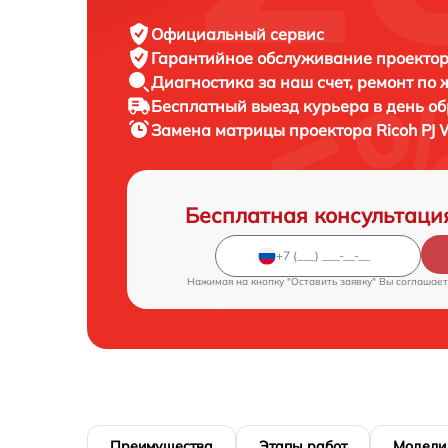
Официальный сервис
Гарантийное обслуживание
проектор
Диагностика за наш счет,
ремонт по
Бесплатный выезд курьера
в день о
Замена матрицы проектора
Ricoh PJ
Бесплатная консультаци
Нажимая на кнопку "Оставить заявку" Вы соглашает
Преимущества
Этапы работ
Модели